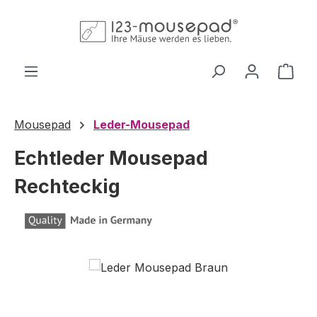
Zum Hauptinhalt springen
Ware
Mousepad
Leder-Mousepad
Echtleder Mousepad
Rechteckig
Bildergalerie überspringen