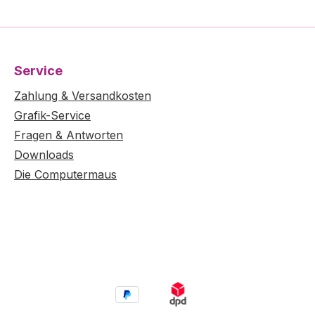
kdaten hoch bzw. teilen
Ihre Druckdaten hoch bzw
ie Sie die Daten
uns mit, wie Sie die Date
ln möchten.
übermitteln möchten.
Jedes einzelne Motiv
Achtung: Jedes einzelne
Service
er durch 8 teilbaren
muß in einer durch 8 tei
 angegeben werden.
Zahlung & Versandkosten
Stückzahl angegeben we
 können Sie uns die
Alternativ können Sie un
Grafik-Service
n und Ihre
Druckdaten und Ihre
Fragen & Antworten
gswünsche natürlich auch
Aufteilungswünsche natü
Downloads
l schicken. Sie haben
per E-Mail schicken. Sie
Die Computermaus
tere Wünsche und
noch weitere Wünsche 
prechen Sie uns an,
Fragen? Sprechen Sie un
arbeiter helfen gerne!
unsere Mitarbeiter helfe
ng der Druckdaten im
Anlieferung der Druckda
mat 98 x
Datenformat: Datenformat 98 x
en Sie alle Daten ohne
98mm (Legen Sie alle Da
rken, Passermarken etc.
Schnittmarken, Passerma
ormat: 95 x 95mm
an.) Endformat: 95 x 95