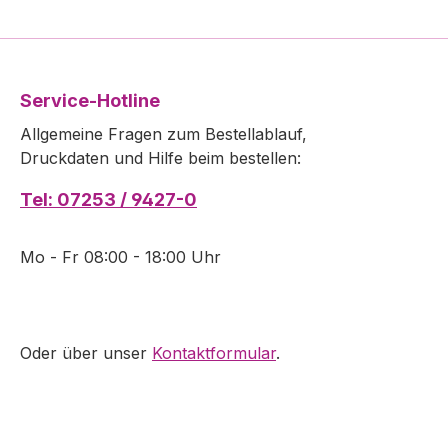
Ihre Druc
uns mit, w
übermitte
Achtung: 
Service-Hotline
muß in ein
Allgemeine Fragen zum Bestellablauf,
Stückzahl
Druckdaten und Hilfe beim bestellen:
Alternativ
Druckdate
Tel: 07253 / 9427-0
Aufteilun
per E-Mai
noch wei
Mo - Fr 08:00 - 18:00 Uhr
Fragen? S
unsere Mit
Anlieferu
Datenformat: Datenfor
Oder über unser
Kontaktformular
.
98mm (Leg
Schnittma
an.) Endf