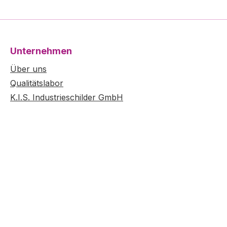
. teilen
n
 Motiv
Unternehmen
lbaren
rden.
Über uns
s die
Qualitätslabor
K.I.S. Industrieschilder GmbH
rlich auch
 haben
und
s an,
n gerne!
ten im
ten ohne
rken etc.
mm