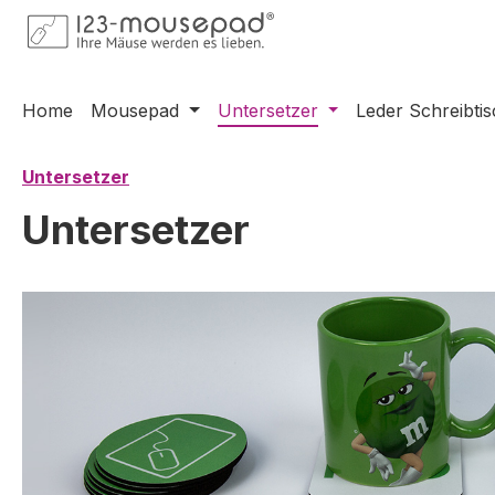
m Hauptinhalt springen
Zur Suche springen
Zur Hauptnavigation springen
Home
Mousepad
Untersetzer
Leder Schreibti
Untersetzer
Untersetzer