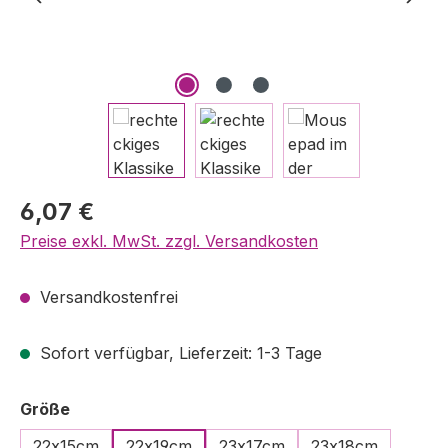
Regulärer Preis:
6,07 €
Preise exkl. MwSt. zzgl. Versandkosten
Versandkostenfrei
Sofort verfügbar, Lieferzeit: 1-3 Tage
auswählen
Größe
22x15cm
22x19cm
23x17cm
23x18cm