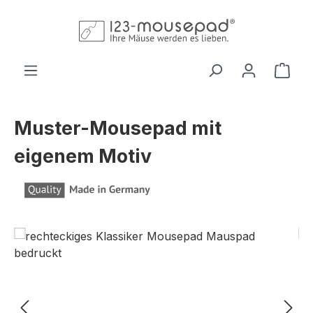
Zum Hauptinhalt springen
Ware
Muster-Mousepad mit
eigenem Motiv
Bildergalerie überspringen