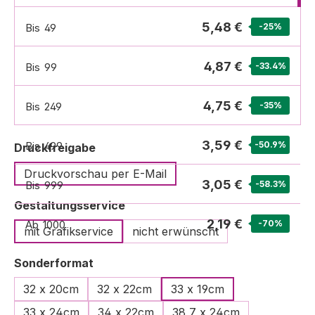
5,48 €
Bis
49
-25
%
4,87 €
Bis
99
-33.4
%
4,75 €
Bis
249
-35
%
3,59 €
Bis
499
-50.9
%
auswählen
Druckfreigabe
Druckvorschau per E-Mail
3,05 €
Bis
999
-58.3
%
auswählen
Gestaltungsservice
2,19 €
Ab
1000
-70
%
mit Grafikservice
nicht erwünscht
auswählen
Sonderformat
32 x 20cm
32 x 22cm
33 x 19cm
33 x 24cm
34 x 22cm
38,7 x 24cm