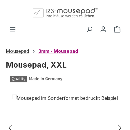
Zum Hauptinhalt springen
Ware
Mousepad
3mm - Mousepad
Mousepad, XXL
Bildergalerie überspringen