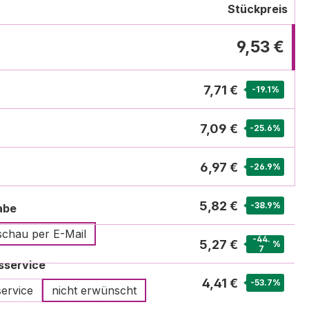
Stückpreis
9,53 €
7,71 €
-19.1
%
7,09 €
-25.6
%
6,97 €
-26.9
%
5,82 €
-38.9
%
auswählen
abe
chau per E-Mail
-44.
5,27 €
%
7
auswählen
sservice
4,41 €
-53.7
%
service
nicht erwünscht