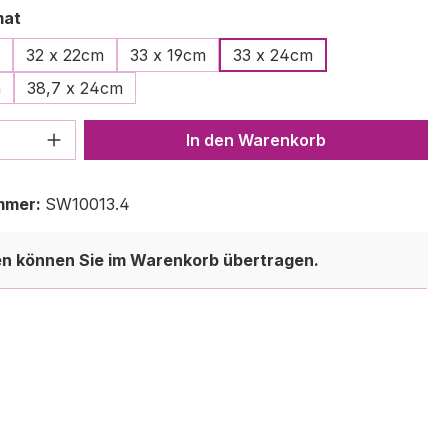
auswählen
mat
32 x 22cm
33 x 19cm
33 x 24cm
m
38,7 x 24cm
 Anzahl: Gib den gewünschten Wert ein 
In den Warenkorb
mmer:
SW10013.4
en können Sie im Warenkorb übertragen.