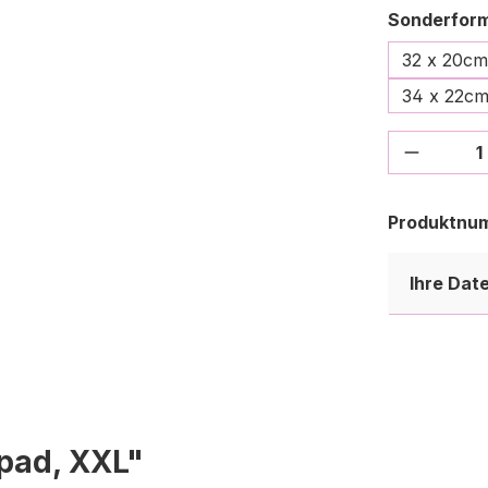
Sonderfor
32 x 20cm
34 x 22c
Produkt
Produktnu
Ihre Dat
pad, XXL"