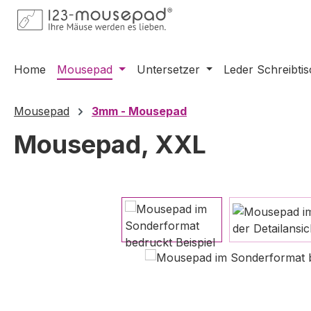
m Hauptinhalt springen
Zur Suche springen
Zur Hauptnavigation springen
Home
Mousepad
Untersetzer
Leder Schreibti
Mousepad
3mm - Mousepad
Mousepad, XXL
Bildergalerie überspringen