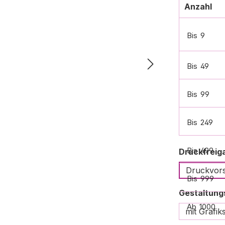
Anzahl
Bis
9
Bis
49
Bis
99
Bis
249
Bis
499
Druckfreig
Druckvors
Bis
999
Gestaltung
Ab
1000
mit Grafik