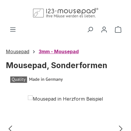
Zum Hauptinhalt springen
Ware
Mousepad
3mm - Mousepad
Mousepad, Sonderformen
Bildergalerie überspringen