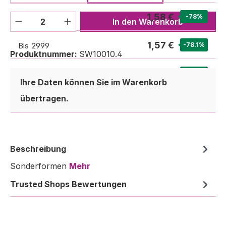
1,58 €
Bis
1999
-78
%
Produkt Anzahl: Gib den gewünschten We
In den Warenkorb
1,57 €
Bis
2999
-78.1
%
Produktnummer:
SW10010.4
1,45 €
Ab
3000
-79.8
%
Ihre Daten können Sie im Warenkorb
übertragen.
Beschreibung
Sonderformen
Mehr
Trusted Shops Bewertungen