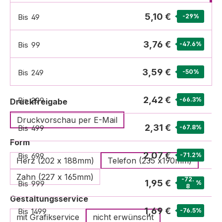
5,10 €
Bis
49
-29
%
3,76 €
Bis
99
-47.6
%
3,59 €
Bis
249
-50
%
2,42 €
Bis
299
-66.3
%
auswählen
Druckfreigabe
Druckvorschau per E-Mail
2,31 €
Bis
499
-67.8
%
auswählen
Form
2,07 €
Bis
699
-71.2
%
Herz (202 x 188mm)
Telefon (235 x190mm)
Zahn (227 x 165mm)
-72.
1,95 €
Bis
999
%
8
auswählen
Gestaltungsservice
1,69 €
Bis
1499
-76.5
%
mit Grafikservice
nicht erwünscht