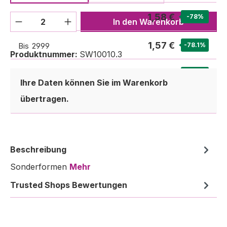
1,58 €
Bis
1999
-78
%
Produkt Anzahl: Gib den gewünschten We
In den Warenkorb
1,57 €
Bis
2999
-78.1
%
Produktnummer:
SW10010.3
1,45 €
Ab
3000
-79.8
%
Ihre Daten können Sie im Warenkorb
übertragen.
Beschreibung
Sonderformen
Mehr
Trusted Shops Bewertungen