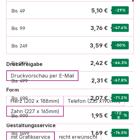
5,10 €
Bis
49
-29
%
3,76 €
Bis
99
-47.6
%
3,59 €
Bis
249
-50
%
2,42 €
Bis
299
-66.3
%
auswählen
Druckfreigabe
Druckvorschau per E-Mail
2,31 €
Bis
499
-67.8
%
auswählen
Form
2,07 €
Bis
699
-71.2
%
Herz (202 x 188mm)
Telefon (235 x190mm)
Zahn (227 x 165mm)
-72.
1,95 €
Bis
999
%
8
auswählen
Gestaltungsservice
1,69 €
Bis
1499
-76.5
%
mit Grafikservice
nicht erwünscht