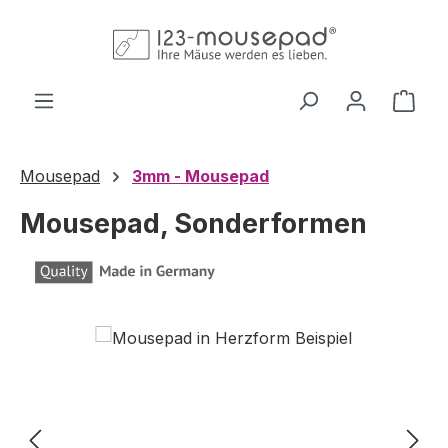
Zum Hauptinhalt springen
Ware
Mousepad
3mm - Mousepad
Mousepad, Sonderformen
Bildergalerie überspringen