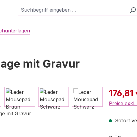
schunterlagen
lage mit Gravur
Verkaufspre
176,81
Preise exkl
Sofort ver