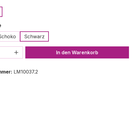
ählen
auswählen
e
Schoko
Schwarz
 Anzahl: Gib den gewünschten Wert ein 
In den Warenkorb
mmer:
LM10037.2