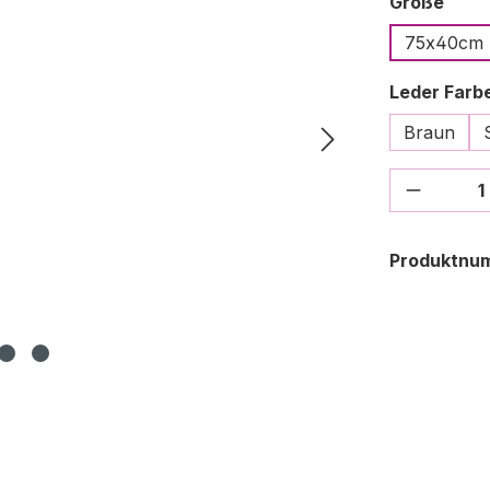
ausw
Größe
75x40cm
Leder Farb
Braun
Produkt
Produktnu