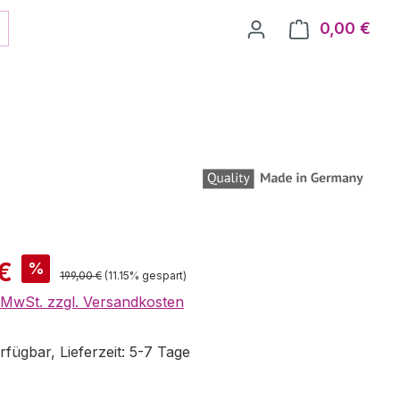
0,00 €
Ware
is:
 €
%
Regulärer Preis:
199,00 €
(11.15% gespart)
. MwSt. zzgl. Versandkosten
fügbar, Lieferzeit: 5-7 Tage