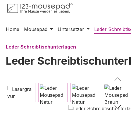
m Hauptinhalt springen
Zur Suche springen
Zur Hauptnavigation springen
Home
Mousepad
Untersetzer
Leder Schreibti
Leder Schreibtischunterlagen
Leder Schreibtischunter
Bildergalerie überspringen