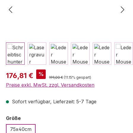
Verkaufspreis:
%
176,81 €
Regulärer Preis:
199,00 €
(11.15% gespart)
Preise exkl. MwSt. zzgl. Versandkosten
Sofort verfügbar, Lieferzeit: 5-7 Tage
auswählen
Größe
75x40cm