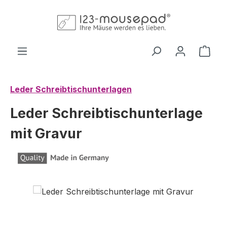
Zum Hauptinhalt springen
Ware
Leder Schreibtischunterlagen
Leder Schreibtischunterlage
mit Gravur
Bildergalerie überspringen