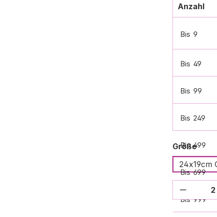
Anzahl
Bis
9
Bis
49
Bis
99
Bis
249
Bis
499
ausw
Größe
24x19cm 
Bis
699
Produkt
Bis
999