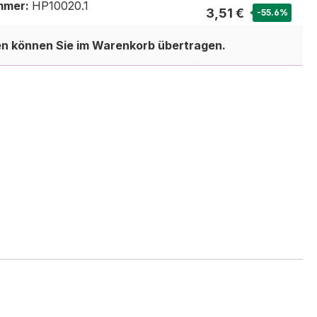
mmer:
HP10020.1
3,51 €
-55.6
%
en können Sie im Warenkorb übertragen.
3,50 €
-55.8
%