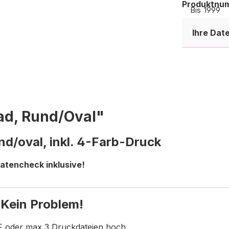
Produktnu
Bis
1999
Ihre Dat
Ab
2000
ad, Rund/Oval"
d/oval, inkl. 4-Farb-Druck
atencheck inklusive!
 Kein Problem!
F oder max 3 Druckdateien hoch.