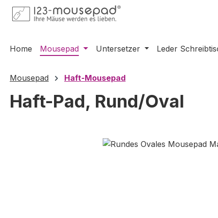
m Hauptinhalt springen
Zur Suche springen
Zur Hauptnavigation springen
Home
Mousepad
Untersetzer
Leder Schreibti
Mousepad
Haft-Mousepad
Haft-Pad, Rund/Oval
Bildergalerie überspringen