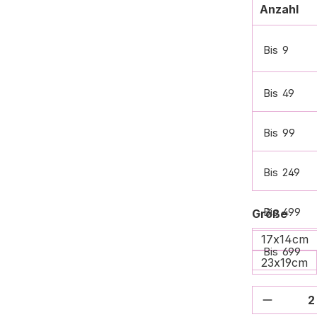
Anzahl
Bis
9
Bis
49
Bis
99
Bis
249
Bis
499
ausw
Größe
17x14cm
Bis
699
23x19cm
Bis
999
Produkt