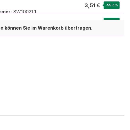
3,51 €
-55.6
%
mmer:
SW10021.1
3,50 €
-55.8
%
en können Sie im Warenkorb übertragen.