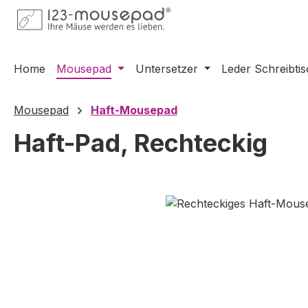
m Hauptinhalt springen
Zur Suche springen
Zur Hauptnavigation springen
Home
Mousepad
Untersetzer
Leder Schreibti
Mousepad
Haft-Mousepad
Haft-Pad, Rechteckig
Bildergalerie überspringen