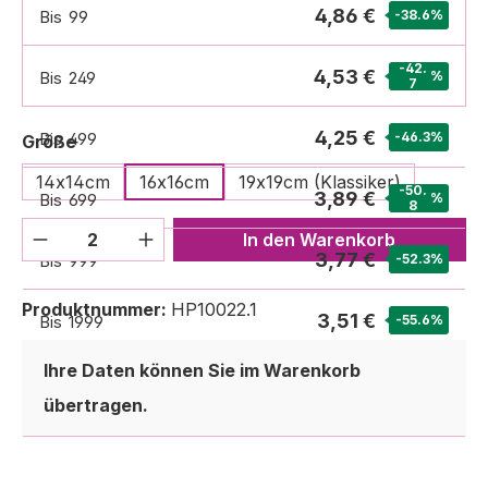
4,86 €
Bis
99
-38.6
%
-42.
4,53 €
Bis
249
%
7
4,25 €
Bis
499
-46.3
%
auswählen
Größe
14x14cm
16x16cm
19x19cm (Klassiker)
-50.
3,89 €
Bis
699
%
8
Produkt Anzahl: Gib den gewünschten We
In den Warenkorb
3,77 €
Bis
999
-52.3
%
Produktnummer:
HP10022.1
3,51 €
Bis
1999
-55.6
%
Ihre Daten können Sie im Warenkorb
3,50 €
Ab
2000
-55.8
%
übertragen.