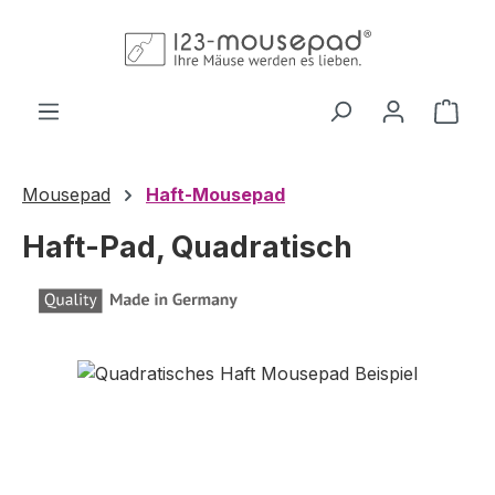
Zum Hauptinhalt springen
Ware
Mousepad
Haft-Mousepad
Haft-Pad, Quadratisch
Bildergalerie überspringen