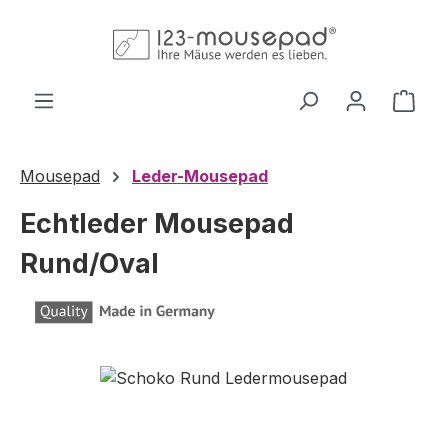
Zum Hauptinhalt springen
Ware
Mousepad
Leder-Mousepad
Echtleder Mousepad
Rund/Oval
Bildergalerie überspringen