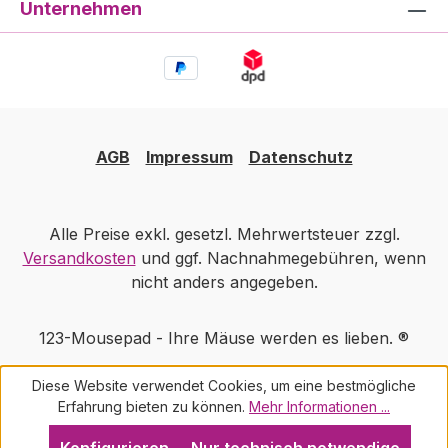
Unternehmen
individuelle Prägung wünschen, nehmen
Sie bitte mit uns Kontakt auf. Verfügbare
Größen 24x19cm (Klassiker) Ø 19cm, rund
19x19cm, quadratisch Die Farbdarstellung
auf Ihrem Bildschirm kann von den
Farben der verschickten Ware abweichen.
10 Jahre Garantie auf das Leder Für Ihre
AGB
Impressum
Datenschutz
persönliche Prägung fertigen wir einen
massiven Messing-Stempel an. Dadurch
entstehen einmalige Sonderkosten, die
Alle Preise exkl. gesetzl. Mehrwertsteuer zzgl.
bei Folgeaufträgen nicht berechnet
Versandkosten
und ggf. Nachnahmegebühren, wenn
werden. Jedes Mousepad wird bei uns im
nicht anders angegeben.
Hause handgefertigt. Je nach Auflage
kann die Produktionszeit mit Prägung
123-Mousepad - Ihre Mäuse werden es lieben. ®
zwischen 5 und 10 Werktagen dauern. Mit
Laserprägung Mehrpreis 5,00 €uro
Diese Website verwendet Cookies, um eine bestmögliche
Erfahrung bieten zu können.
Mehr Informationen ...