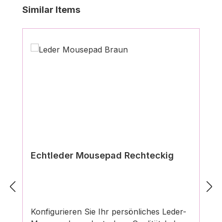
Produktgalerie überspringen
Similar Items
Echtleder Mousepad Rechteckig
Konfigurieren Sie Ihr persönliches Leder-