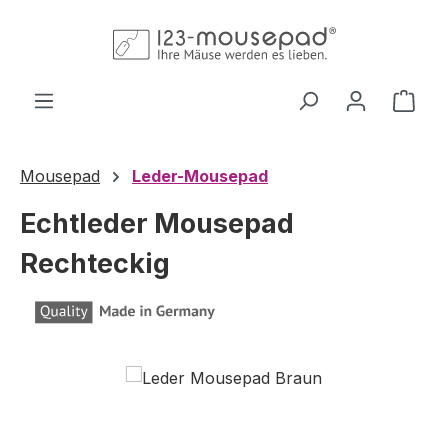
Zum Hauptinhalt springen
Ware
Mousepad
Leder-Mousepad
Echtleder Mousepad
Rechteckig
Bildergalerie überspringen