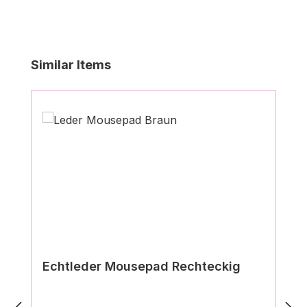
Produktgalerie überspringen
Similar Items
Echtleder Mousepad Rechteckig