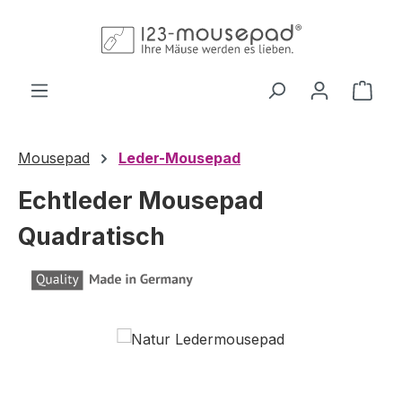
Zum Hauptinhalt springen
Ware
Mousepad
Leder-Mousepad
Echtleder Mousepad
Quadratisch
Bildergalerie überspringen