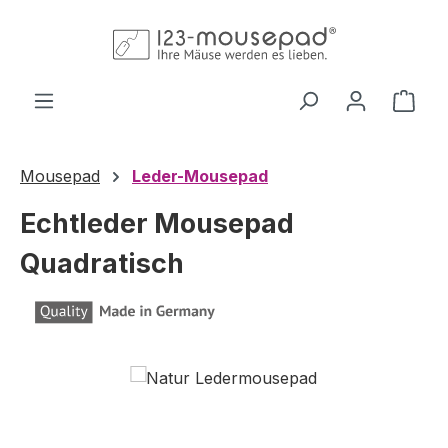
Zum Hauptinhalt springen
Ware
Mousepad
Leder-Mousepad
Echtleder Mousepad
Quadratisch
Bildergalerie überspringen