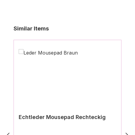
Produktgalerie überspringen
Similar Items
Echtleder Mousepad Rechteckig