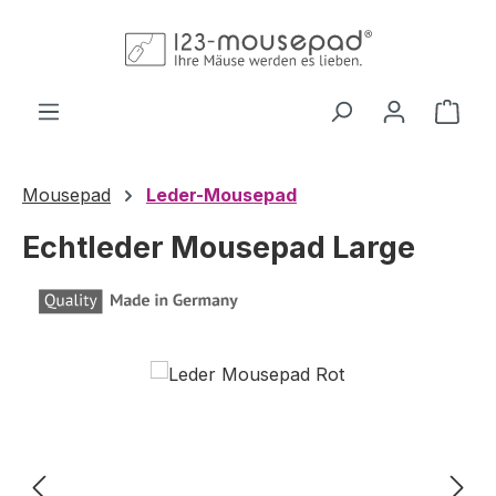
Zum Hauptinhalt springen
Ware
Mousepad
Leder-Mousepad
Echtleder Mousepad Large
Bildergalerie überspringen