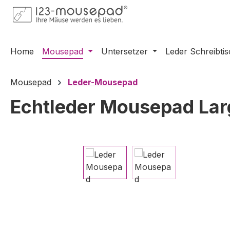
m Hauptinhalt springen
Zur Suche springen
Zur Hauptnavigation springen
Home
Mousepad
Untersetzer
Leder Schreibti
Mousepad
Leder-Mousepad
Echtleder Mousepad Lar
Bildergalerie überspringen