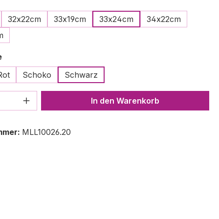
ählen
32x22cm
33x19cm
33x24cm
34x22cm
m
auswählen
e
Rot
Schoko
Schwarz
 Anzahl: Gib den gewünschten Wert ein 
In den Warenkorb
mmer:
MLL10026.20