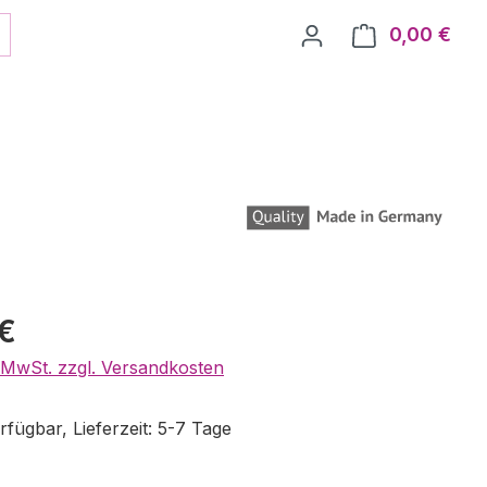
0,00 €
Ware
eis:
€
. MwSt. zzgl. Versandkosten
fügbar, Lieferzeit: 5-7 Tage