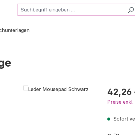
schunterlagen
ge
Regulärer Pr
42,26 
Preise exkl
Sofort ver