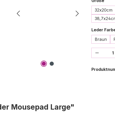
ausw
Größe
32x20cm
38,7x24c
Leder Farb
Braun
Produkt
Produktnu
der Mousepad Large"