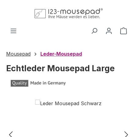
Zum Hauptinhalt springen
Ware
Mousepad
Leder-Mousepad
Echtleder Mousepad Large
Bildergalerie überspringen