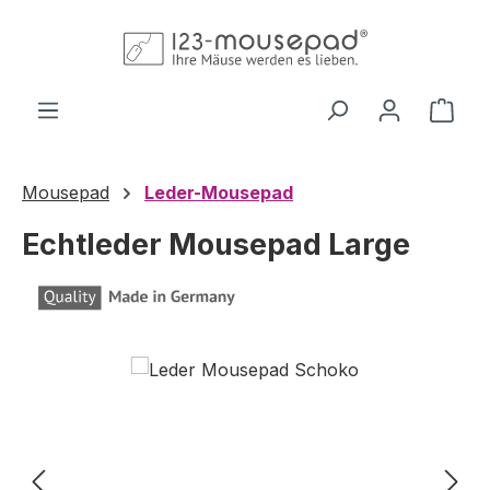
Zum Hauptinhalt springen
Ware
Mousepad
Leder-Mousepad
Echtleder Mousepad Large
Bildergalerie überspringen