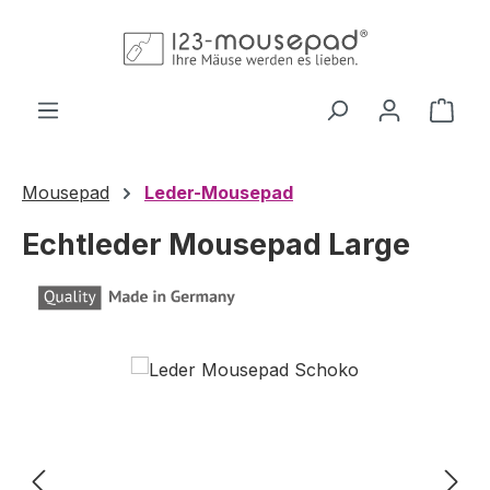
Zum Hauptinhalt springen
Ware
Mousepad
Leder-Mousepad
Echtleder Mousepad Large
Bildergalerie überspringen