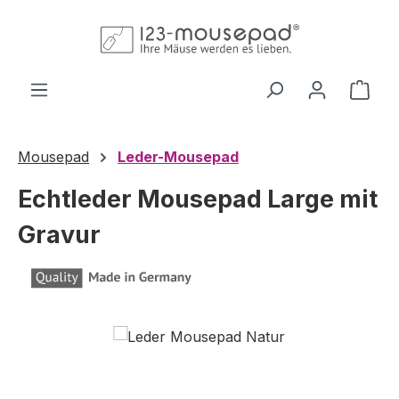
Zum Hauptinhalt springen
Ware
Mousepad
Leder-Mousepad
Echtleder Mousepad Large mit
Gravur
Bildergalerie überspringen