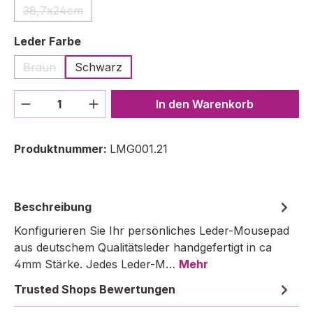
38,7x24cm
(Diese Option ist zurzeit nicht verfügbar.)
auswählen
Leder Farbe
Braun
Schwarz
(Diese Option ist zurzeit nicht verfügbar.)
Produkt Anzahl: Gib den gewünschten We
In den Warenkorb
Produktnummer:
LMG001.21
Beschreibung
Konfigurieren Sie Ihr persönliches Leder-Mousepad
aus deutschem Qualitätsleder handgefertigt in ca
4mm Stärke. Jedes Leder-M…
Mehr
Trusted Shops Bewertungen